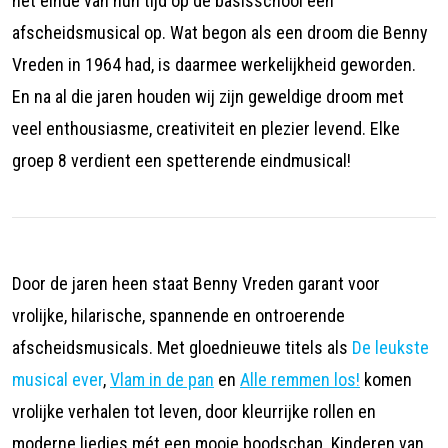
het einde van hun tijd op de basisschool een
afscheidsmusical op. Wat begon als een droom die Benny
Vreden in 1964 had, is daarmee werkelijkheid geworden.
En na al die jaren houden wij zijn geweldige droom met
veel enthousiasme, creativiteit en plezier levend. Elke
groep 8 verdient een spetterende eindmusical!
Door de jaren heen staat Benny Vreden garant voor
vrolijke, hilarische, spannende en ontroerende
afscheidsmusicals. Met gloednieuwe titels als
De leukste
musical ever
,
Vlam in de pan
en
Alle remmen los!
komen
vrolijke verhalen tot leven, door kleurrijke rollen en
moderne liedjes mét een mooie boodschap. Kinderen van